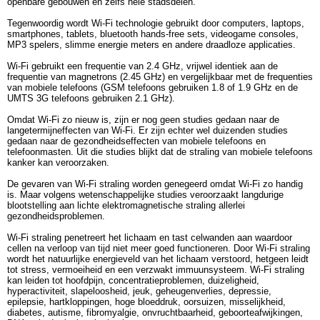
openbare gebouwen en zelfs hele stadsdelen.
Tegenwoordig wordt Wi-Fi technologie gebruikt door computers, laptops,
smartphones, tablets, bluetooth hands-free sets, videogame consoles,
MP3 spelers, slimme energie meters en andere draadloze applicaties.
Wi-Fi gebruikt een frequentie van 2.4 GHz, vrijwel identiek aan de
frequentie van magnetrons (2.45 GHz) en vergelijkbaar met de frequenties
van mobiele telefoons (GSM telefoons gebruiken 1.8 of 1.9 GHz en de
UMTS 3G telefoons gebruiken 2.1 GHz).
Omdat Wi-Fi zo nieuw is, zijn er nog geen studies gedaan naar de
langetermijneffecten van Wi-Fi. Er zijn echter wel duizenden studies
gedaan naar de gezondheidseffecten van mobiele telefoons en
telefoonmasten. Uit die studies blijkt dat de straling van mobiele telefoons
kanker kan veroorzaken.
De gevaren van Wi-Fi straling worden genegeerd omdat Wi-Fi zo handig
is. Maar volgens wetenschappelijke studies veroorzaakt langdurige
blootstelling aan lichte elektromagnetische straling allerlei
gezondheidsproblemen.
Wi-Fi straling penetreert het lichaam en tast celwanden aan waardoor
cellen na verloop van tijd niet meer goed functioneren. Door Wi-Fi straling
wordt het natuurlijke energieveld van het lichaam verstoord, hetgeen leidt
tot stress, vermoeiheid en een verzwakt immuunsysteem. Wi-Fi straling
kan leiden tot hoofdpijn, concentratieproblemen, duizeligheid,
hyperactiviteit, slapeloosheid, jeuk, geheugenverlies, depressie,
epilepsie, hartkloppingen, hoge bloeddruk, oorsuizen, misselijkheid,
diabetes, autisme, fibromyalgie, onvruchtbaarheid, geboorteafwijkingen,