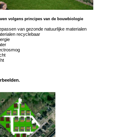
wen volgens principes van de bouwbiologie
epassen van gezonde natuurlijke materialen
terialen recyclebaar
ergie
ter
lectrosmog
cht
cht
rbeelden.