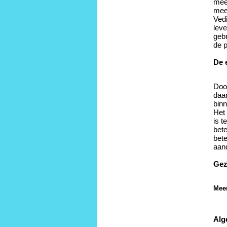
mee
mee
Ved
leve
gebr
de p
De 
Door
daa
bin
Het 
is t
bete
bete
aan
Gez
Mee
Alg