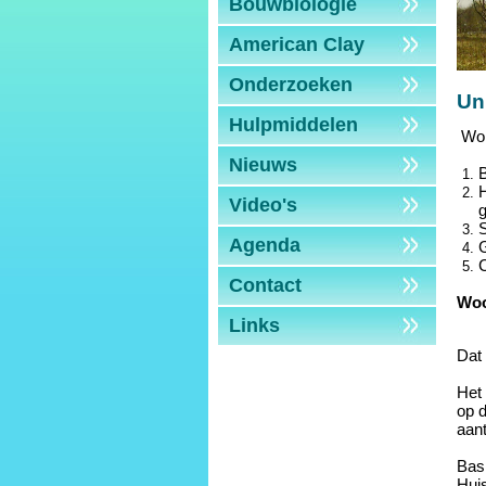
Bouwbiologie
American Clay
Onderzoeken
Un
Hulpmiddelen
Won
Nieuws
B
H
Video's
S
Agenda
C
Contact
Wo
Links
Dat
Het 
op 
aant
Bas
Hui