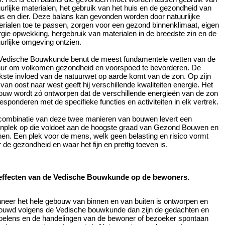
urlijke materialen, het gebruik van het huis en de gezondheid van
s en dier. Deze balans kan gevonden worden door natuurlijke
rialen toe te passen, zorgen voor een gezond binnenklimaat, eigen
gie opwekking, hergebruik van materialen in de breedste zin en de
urlijke omgeving ontzien.
Vedische Bouwkunde benut de meest fundamentele wetten van de
uur om volkomen gezondheid en voorspoed te bevorderen. De
kste invloed van de natuurwet op aarde komt van de zon. Op zijn
van oost naar west geeft hij verschillende kwaliteiten energie. Het
ouw wordt zó ontworpen dat de verschillende energieën van de zon
esponderen met de specifieke functies en activiteiten in elk vertrek.
combinatie van deze twee manieren van bouwen levert een
nplek op die voldoet aan de hoogste graad van Gezond Bouwen en
en. Een plek voor de mens, welk geen belasting en risico vormt
 de gezondheid en waar het fijn en prettig toeven is.
effecten van de Vedische Bouwkunde op de bewoners.
neer het hele gebouw van binnen en van buiten is ontworpen en
ouwd volgens de Vedische bouwkunde dan zijn de gedachten en
oelens en de handelingen van de bewoner of bezoeker spontaan