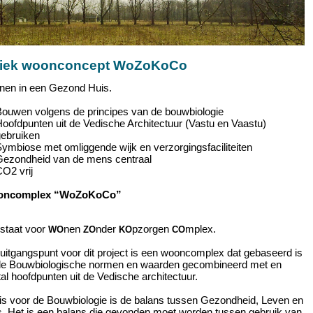
iek woonconcept WoZoKoCo
en in een Gezond Huis.
ouwen volgens de principes van de bouwbiologie
oofdpunten uit de Vedische Architectuur (Vastu en Vaastu)
gebruiken
ymbiose met omliggende wijk en verzorgingsfaciliteiten
Gezondheid van de mens centraal
O2 vrij
oncomplex “WoZoKoCo”
 staat voor
nen
nder
pzorgen
mplex.
WO
ZO
KO
CO
uitgangspunt voor dit project is een wooncomplex dat gebaseerd is
de Bouwbiologische normen en waarden gecombineerd met en
al hoofdpunten uit de Vedische architectuur.
is voor de Bouwbiologie is de balans tussen Gezondheid, Leven en
s. Het is een balans die gevonden moet worden tussen gebruik van