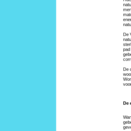
natu
men
mate
ener
natu
De 
nat
ster
pad 
geb
corr
De 
woo
Won
voor
De 
Wan
geb
gev