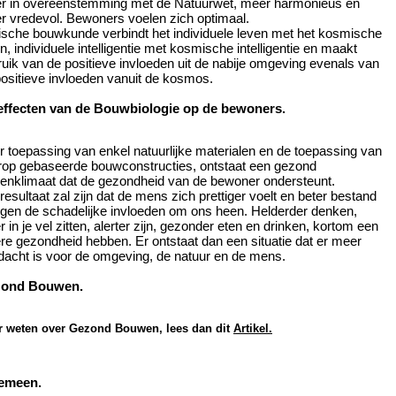
r in overeenstemming met de Natuurwet, meer harmonieus en
r vredevol. Bewoners voelen zich optimaal.
ische bouwkunde verbindt het individuele leven met het kosmische
n, individuele intelligentie met kosmische intelligentie en maakt
uik van de positieve invloeden uit de nabije omgeving evenals van
ositieve invloeden vanuit de kosmos.
effecten van de Bouwbiologie op de bewoners.
 toepassing van enkel natuurlijke materialen en de toepassing van
rop gebaseerde bouwconstructies, ontstaat een gezond
nenklimaat dat de gezondheid van de bewoner ondersteunt.
resultaat zal zijn dat de mens zich prettiger voelt en beter bestand
egen de schadelijke invloeden om ons heen. Helderder denken,
r in je vel zitten, alerter zijn, gezonder eten en drinken, kortom een
re gezondheid hebben. Er ontstaat dan een situatie dat er meer
dacht is voor de omgeving, de natuur en de mens.
ond Bouwen.
r weten over Gezond Bouwen, lees dan dit
Artikel.
emeen.