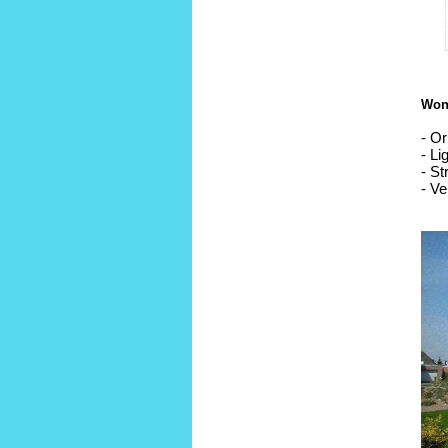
Wone
- Or
- Li
- St
- V