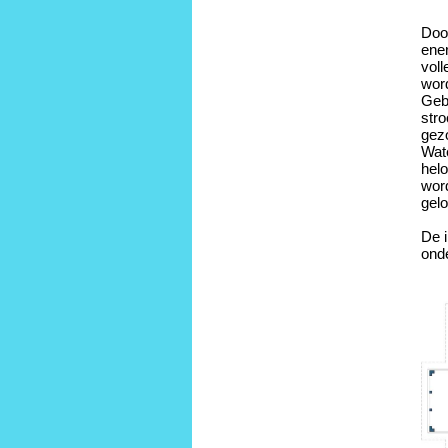
Doo
ener
voll
word
Geb
stro
gez
Wate
helo
word
gel
De 
ond