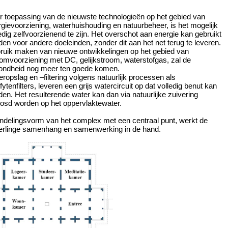
r toepassing van de nieuwste technologieën op het gebied van
gievoorziening, waterhuishouding en natuurbeheer, is het mogelijk
edig zelfvoorzienend te zijn. Het overschot aan energie kan gebruikt
en voor andere doeleinden, zonder dit aan het net terug te leveren.
ruik maken van nieuwe ontwikkelingen op het gebied van
omvoorziening met DC, gelijkstroom, waterstofgas, zal de
ondheid nog meer ten goede komen.
ropslag en –filtering volgens natuurlijk processen als
fytenfilters, leveren een grijs watercircuit op dat volledig benut kan
en. Het resulterende water kan dan via natuurlijke zuivering
oosd worden op het oppervlaktewater.
indelingsvorm van het complex met een centraal punt, werkt de
erlinge samenhang en samenwerking in de hand.